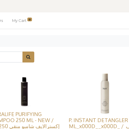
0
rs
My Cart
ALIFE PURIFYING
POO 250 ML - NEW /
P. INSTANT DETANGLER
ML_x000D__x000D_ / منظف ​​