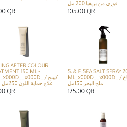
فوري من بريفيا 200 مل
00
QR
105.00
QR
PING AFTER COLOUR
TMENT 150 ML -
S. & F. SEA SALT SPRAY 2
ML_x000D__x000D_ / بخاخ
x000D__x000D_ / كيبنج
ملح البحر 150مل
علاج حماية اللون 250مل - جديد
00
QR
175.00
QR