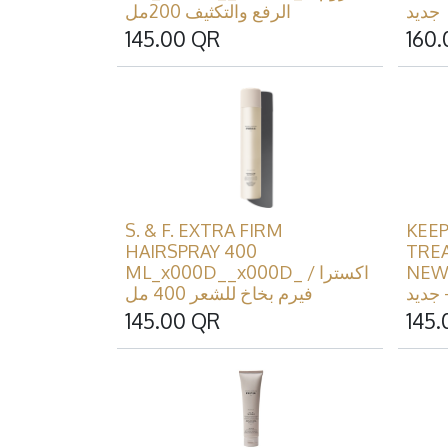
جديد
الرفع والتكثيف 200مل
145.00
QR
160.
S. & F. EXTRA FIRM
KEE
HAIRSPRAY 400
TREA
NEW_
ML_x000D__x000D_ / اكسترا
فيرم بخاخ للشعر 400 مل
145.00
QR
145.