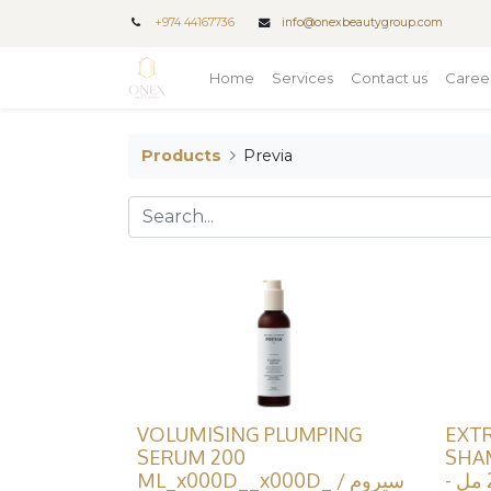
+
974 44167736
info@onexbeautygroup.com
Home
Services
Contact us
Caree
Products
Previa
VOLUMISING PLUMPING
EXTR
SERUM 200
SHAM
إكسترالايف شامبو منقي 250 مل -
ML_x000D__x000D_ / سيروم