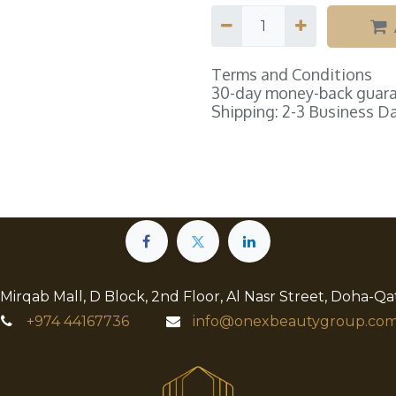
Terms and Conditions
30-day money-back guar
Shipping: 2-3 Business D
 Mirqab Mall, D Block, 2nd Floor, Al Nasr Street, Doha-Qa
+974
44167736
info@onexbeautygroup.com​