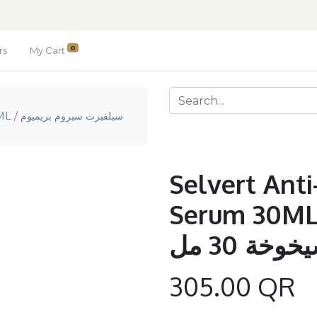
0
rs
My Cart
سيلفير
Selvert Ant
Serum 30ML / رت سيروم
خة 30 مل
305.00
QR