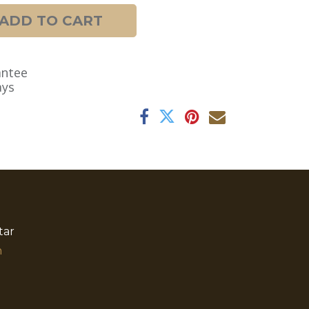
ADD TO CART
antee
ays
tar
​