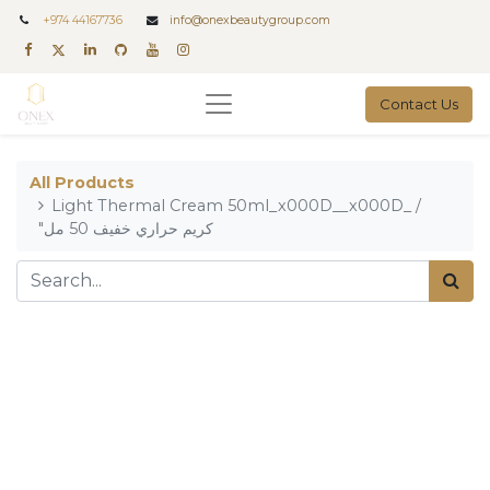
+
974 44167736
info@onexbeautygroup.com
Contact Us
All Products
Light Thermal Cream 50ml_x000D__x000D_ /
"كريم حراري خفيف 50 مل