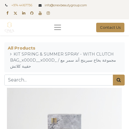
+
974 44167736
info@onexbeautygroup.com
Contact Us
All Products
KIT SPRING & SUMMER SPRAY - WITH CLUTCH
BAG_x000D__x000D_ / مجموعة بخاخ سبرينج أند سمر مع
حقيبة كلاتش