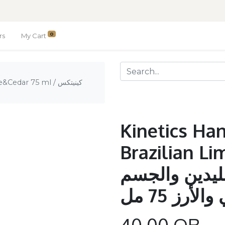
0
rs
My Cart
ar 75 ml / كينيتكس
Kinetics Ha
Brazilian L
ليدين والجسم
أرز 75 مل
40.00
QR