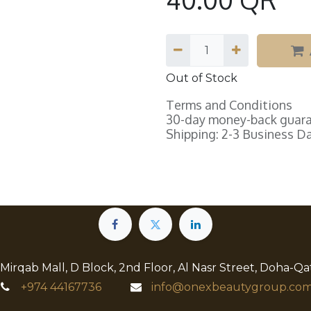
Out of Stock
Terms and Conditions
30-day money-back guar
Shipping: 2-3 Business D
 Mirqab Mall, D Block, 2nd Floor, Al Nasr Street, Doha-Qa
+974
44167736
info@onexbeautygroup.com​