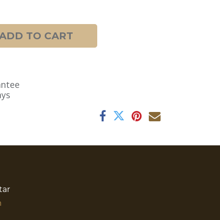
ADD TO CART
antee
ays
tar
​