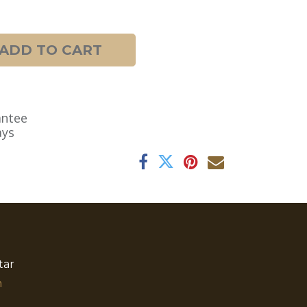
ADD TO CART
antee
ays
tar
​