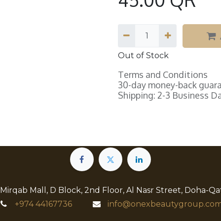
Out of Stock
Terms and Conditions
30-day money-back guar
Shipping: 2-3 Business D
 Mirqab Mall, D Block, 2nd Floor, Al Nasr Street, Doha-Qa
+974
44167736
info@onexbeautygroup.com​