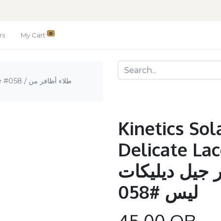
0
rs
My Cart
طلاء أظافر 
Kinetics Sol
Delicate Lace #058
 جيل ديليكات
ليس #058
45.00
QR