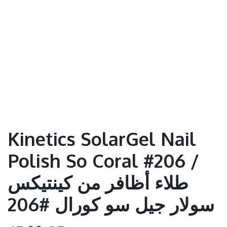
Kinetics SolarGel Nail
Polish So Coral #206 /
طلاء أظافر من كينتيكس
سولار جيل سو كورال #206