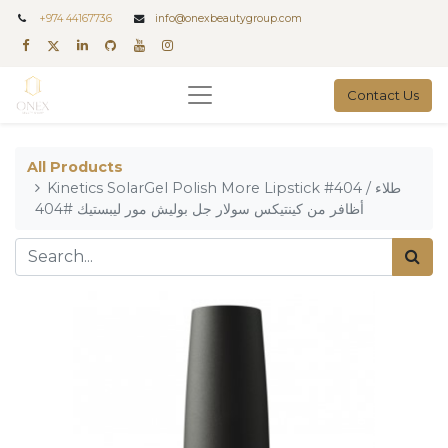
+
974 44167736
info@onexbeautygroup.com
Contact Us
All Products
Kinetics SolarGel Polish More Lipstick #404 / طلاء
أظافر من كينتيكس سولار جل بوليش مور ليبستيك #404