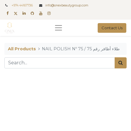
+
974 44167736
info@onexbeautygroup.com
Contact Us
All Products
NAIL POLISH Nº 75 / طلاء أظافر رقم 75