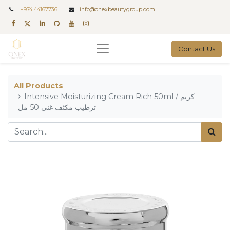
+
974 44167736
info@onexbeautygroup.com
Contact Us
All Products
Intensive Moisturizing Cream Rich 50ml / كريم
ترطيب مكثف غني 50 مل