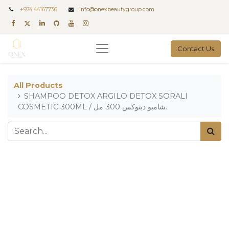
+
974 44167736
info@onexbeautygroup.com
Contact Us
All Products
SHAMPOO DETOX ARGILO DETOX SORALI
COSMETIC 300ML / شامبو ديتوكس 300 مل.