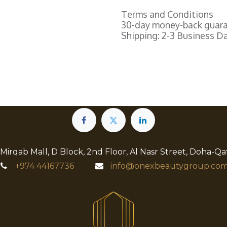
Terms and Conditions
30-day money-back guar
Shipping: 2-3 Business D
 Mirqab Mall, D Block, 2nd Floor, Al Nasr Street, Doha-Qa
+974
44167736
info@onexbeautygroup.com​