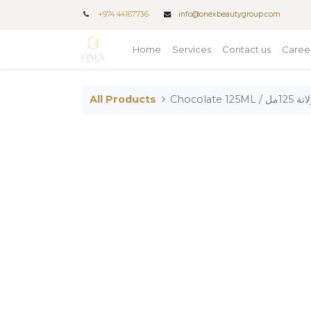
+
974 44167736
info@onexbeautygroup.com
Home
Services
Contact us
Caree
All Products
Chocol