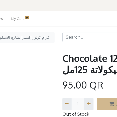
0
rs
My Cart
ate 125ML / فرام كولور إكسترا تشارج الشيكولاتة 125مل
Chocolate 125ML / 
تة 125مل
95.00
QR
Out of Stock