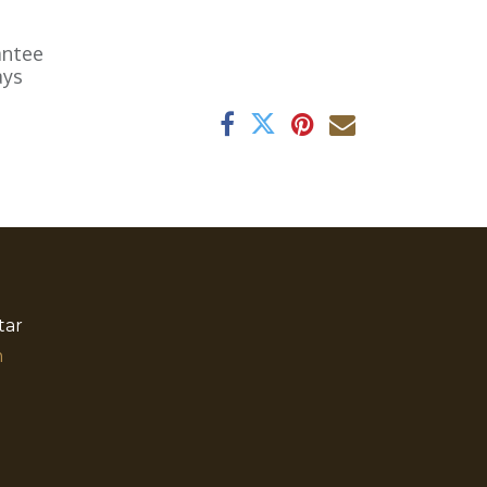
antee
ays
tar
​