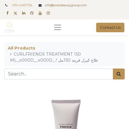
+
974 44167736
info@onexbeautygroup.com
Contact Us
All Products
CURLFRIENDS TREATMENT 150
ML_x000D__x000D_ / علاج كيرل فريند 150مل