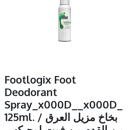
Footlogix Foot
Deodorant
Spray_x000D__x000D_
125ml. / بخاخ مزيل العرق
من القدم من فوت لوجيكس