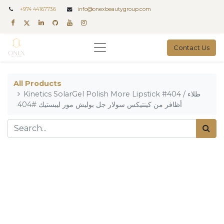
+
974 44167736
info@onexbeautygroup.com
Contact Us
All Products
Kinetics SolarGel Polish More Lipstick #404 / طلاء
أظافر من كينتيكس سولار جل بوليش مور ليبستيك #404