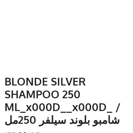
BLONDE SILVER
SHAMPOO 250
ML_x000D__x000D_ /
شامبو بلوند سيلفر 250مل