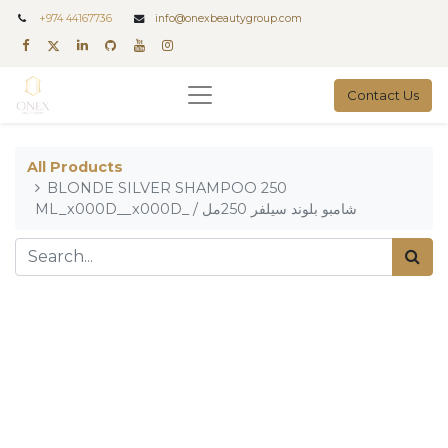
+
974 44167736
info@onexbeautygroup.com
Contact Us
All Products
BLONDE SILVER SHAMPOO 250
ML_x000D__x000D_ / شامبو بلوند سيلفر 250مل