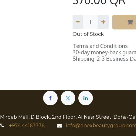
Out of Stock
Terms and Conditions
30-day money-back guar
Shipping: 2-3 Business D
 Mirqab Mall, D Block, 2nd Floor, Al Nasr Street, Doha-Qa
+974
44167736
info@onexbeautygroup.com​