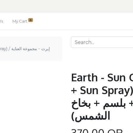
0
rs
My Cart
إيرث - م
Earth - Sun 
+ Sun Spray) / - مجموعة
+ بلسم + بخاخ
الشمس)
370.00
QR