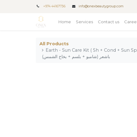
+
974 44167736
info@onexbeautygroup.com
Home
Services
Contact us
Caree
All Products
Earth - Sun Care Kit ( Sh + Cond + Sun Spray) / جموعة العناية
باشعر (شامبو + بلسم + بخاخ الشمس)