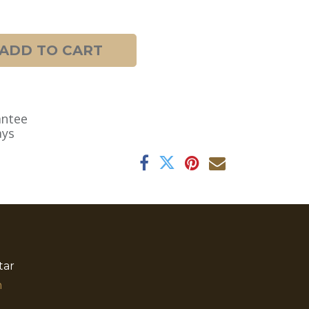
ADD TO CART
antee
ays
tar
​