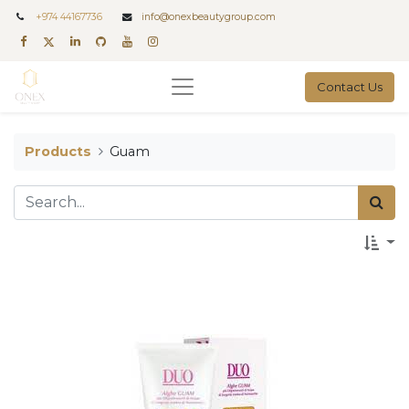
+
974 44167736
info@onexbeautygroup.com
Contact Us
Products
Guam